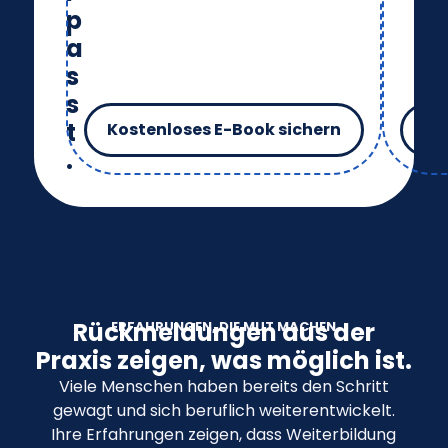
p
a
s
s
t
Kostenloses E-Book sichern
F
.
Rückmeldungen aus der
ERFAHRUNGEN, DIE MUT MACHEN
Praxis zeigen, was möglich ist.
Viele Menschen haben bereits den Schritt
gewagt und sich beruflich weiterentwickelt.
Ihre Erfahrungen zeigen, dass Weiterbildung