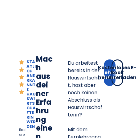
Mac
STA
Du arbeitest
h
ATLI
Mehr zum
Kostenloses E-
bereits in der
CH
Fernlehrgang
Book
aus
ANE
herunterladen
erfahren
Hauswirtschaf
RKA
dei
t, hast aber
NNT
E
ner
noch keinen
HAU
SWI
Abschluss als
Erfa
RTS
Hauswirtschaf
CHA
hru
FTE
terin?
RIN
ng
WER
eine
DEN
Mit dem
Basi
n
ere
Fernlehrgang