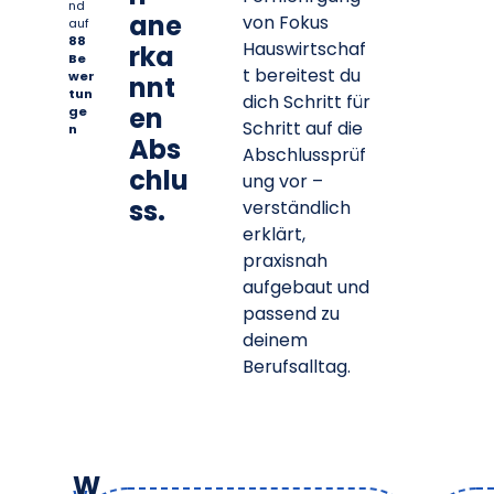
nd
ane
von Fokus
auf
88
Hauswirtschaf
rka
Be
t bereitest du
wer
nnt
tun
dich Schritt für
en
ge
Schritt auf die
n
Abs
Abschlussprüf
chlu
ung vor –
ss.
verständlich
erklärt,
praxisnah
aufgebaut und
passend zu
deinem
Berufsalltag.
W