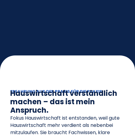
Hauswirtschaft verständlich
ERFAHRUNG AUS DER PRAXIS FÜR DIE PRAXIS
machen – das ist mein
Anspruch.
Fokus Hauswirtschaft ist entstanden, weil gute
Hauswirtschaft mehr verdient als nebenbei
mitzulaufen. Sie braucht Fachwissen, klare