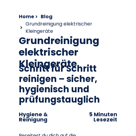
Home
Blog
Grundreinigung elektrischer
Kleingeräte
Grundreinigung
elektrischer
Kleingeräte
Schritt für Schritt
reinigen – sicher,
hygienisch und
prüfungstauglich
Hygiene &
5 Minuten
Reinigung
Lesezeit
Bereitest du dich auf die